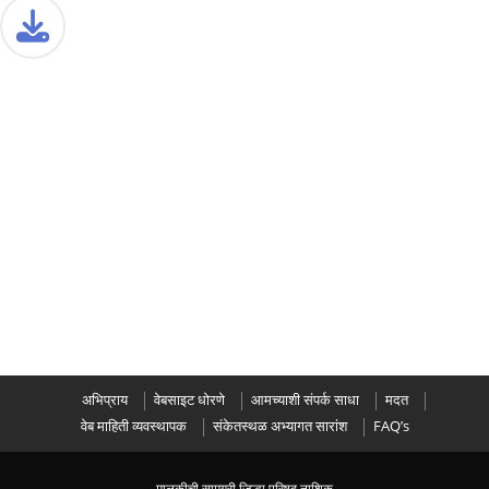
अभिप्राय
वेबसाइट धोरणे
आमच्याशी संपर्क साधा
मदत
वेब माहिती व्यवस्थापक
संकेतस्थळ अभ्यागत सारांश
FAQ’s
मालकीची सामग्री जिल्हा परिषद नाशिक