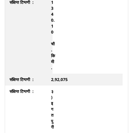
1
3
4
0.
1
0
चौ
.
कि
मी
.
2,92,075
३
)
इ
ग
त
पु
री