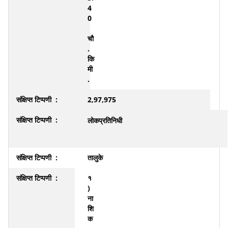
4
0
चौ
.
कि
मी
.
2,97,975
लोकप्रतिनिधी
तालुके
१
)
ना
शि
क