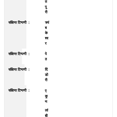
त
पु
री
त्र्यं
ब
के
श्व
र
पे
ठ
दिं
डो
री
ए
कू
ण
लां
बी