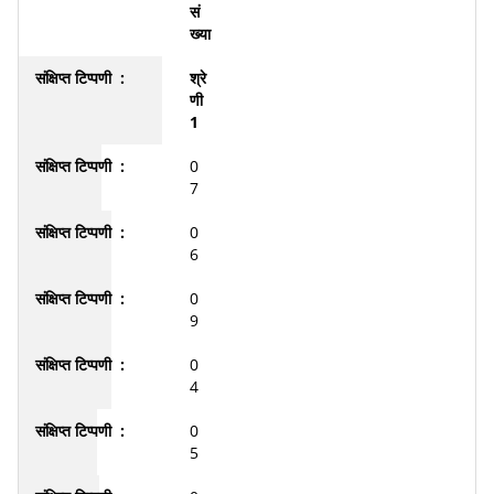
सं
ख्या
श्रे
णी
1
0
7
0
6
0
9
0
4
0
5