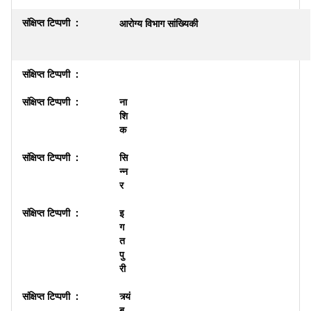
आरोग्य विभाग सांख्यिकी
ना
शि
क
सि
न्न
र
इ
ग
त
पु
री
त्र्यं
ब