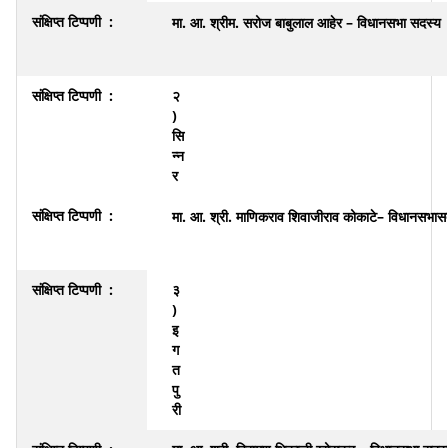
मा. आ. श्रीम. सरोज बाबुलाल आहेर – विधानसभा सदस्य
२
)
सि
न्न
र
मा. आ. श्री. माणिकराव शिवाजीराव कोकाटे
– विधानसभास
३
)
इ
ग
त
पु
री