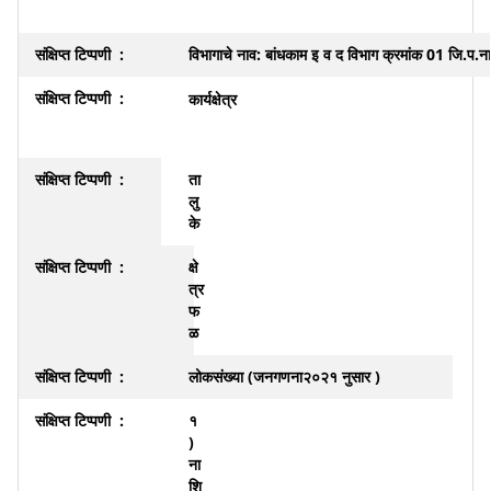
विभागाचे नाव: बांधकाम इ व द विभाग क्रमांक 01 जि.प.
कार्यक्षेत्र
ता
लु
के
क्षे
त्र
फ
ळ
लोकसंख्या (जनगणना२०२१ नुसार )
१
)
ना
शि