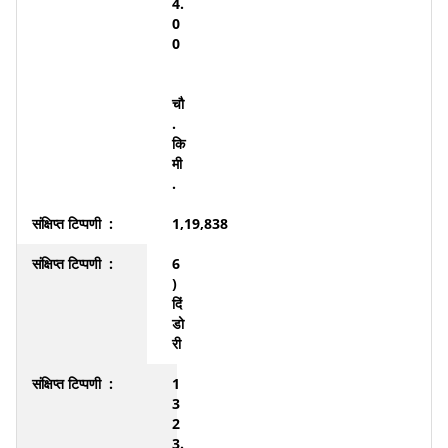
4.
0
0
चौ
.
कि
मी
.
1,19,838
6
)
दिं
डो
री
1
3
2
3.