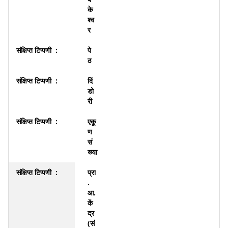
के
श्व
र
पे
ठ
दिं
डो
री
एकू
ण
सं
ख्या
प्रा
.
आ.
कें
द्र
(सं