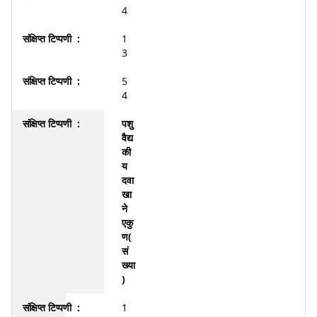
4
1
3
5
4
पशु
वैद्य
की
य
दवा
खा
ने
एकु
ण(
सं
ख्या
)
1