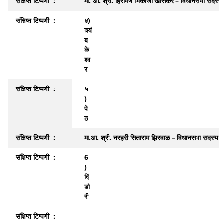
मा. आ. श्री. हिरामण भिकाजी खोसकर – विधानसभा सदस
४)
त्र्यं
ब
के
श्व
र
५
)
पे
ठ
मा.आ. श्री. नरहरी सिताराम झिरवाळ – विधानसभा सदस्य
6
)
दिं
डो
री