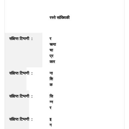
रस्ते सांख्यिकी
र
स्त्या
चा
प्र
कार
ना
शि
क
सि
न्न
र
इ
ग