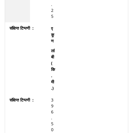
.
2
5
ए
कू
ण
लां
बी
(
कि
.
मी
.)
3
9
6
.
5
0