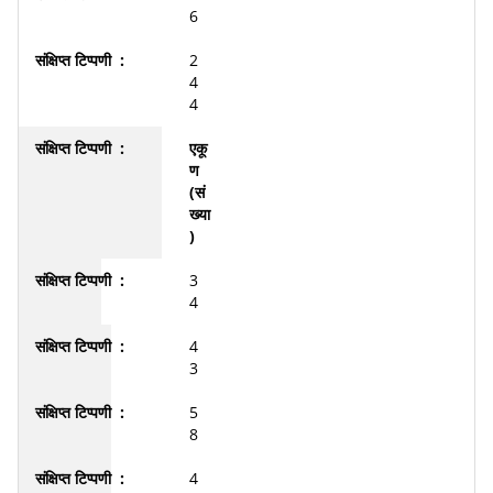
6
2
4
4
एकू
ण
(सं
ख्या
)
3
4
4
3
5
8
4