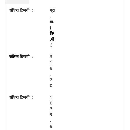
ग्रा
.
मा.
(
कि
.मी
.)
3
1
8
.
2
0
1
0
3
9
.
8