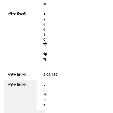
क
1
2
6
6.
5
0
चौ
.
कि
मी
.
2,02,482
२
)
सि
न्न
र