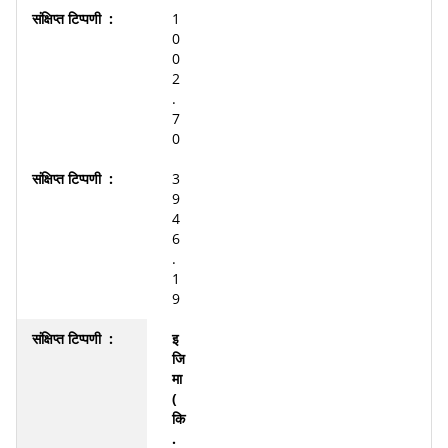
1
0
0
2
.
7
0
3
9
4
6
.
1
9
इ
जि
मा
(
कि
.