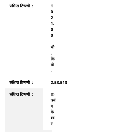
1
0
2
1.
0
0
चौ
.
कि
मी
.
2,53,513
४)
त्र्यं
ब
के
श्व
र