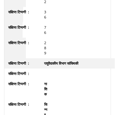
2
3
6
7
6
2
8
9
पशुवैद्यकीय विभाग सांख्यिकी
ना
शि
क
सि
न्न
र