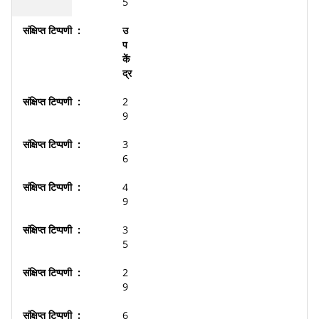
5
उ
प
कें
द्र
2
9
3
6
4
9
3
5
2
9
6