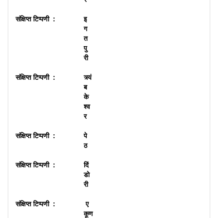
इ
ग
त
पु
री
त्र्यं
ब
के
श्व
र
पे
ठ
दिं
डो
री
ए
कूण