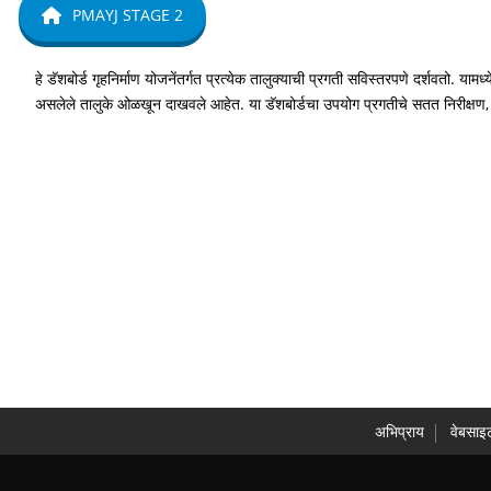
PMAYJ STAGE 2
हे डॅशबोर्ड गृहनिर्माण योजनेंतर्गत प्रत्येक तालुक्याची प्रगती सविस्तरपणे दर्शवतो. यामध
असलेले तालुके ओळखून दाखवले आहेत. या डॅशबोर्डचा उपयोग प्रगतीचे सतत निरीक्षण, कमी
अभिप्राय
वेबसाइ