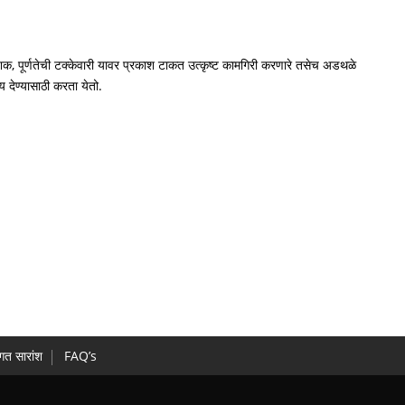
न निर्देशक, पूर्णतेची टक्केवारी यावर प्रकाश टाकत उत्कृष्ट कामगिरी करणारे तसेच अडथळे
 देण्यासाठी करता येतो.
गत सारांश
FAQ’s