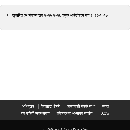
सुधारित अर्थसंकल्प सन २०२५ २०२६ व मुळ अर्थसंकल्प सन २०२६-२०२७
अभिप्राय
वेबसाइट धोरणे
आमच्याशी संपर्क साधा
मदत
वेब माहिती व्यवस्थापक
संकेतस्थळ अभ्यागत सारांश
FAQ’s
मालकीची सामग्री जिल्हा परिषद नाशिक