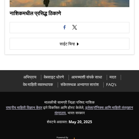
नाशिकमधील प्रसिद्ध ठिकाणे
साईट चिन्ह
अभिप्राय
वेबसाइट धोरणे
आमच्याशी संपर्क साधा
मदत
वेब माहिती व्यवस्थापक
संकेतस्थळ अभ्यागत सारांश
FAQ’s
मालकीची सामग्री जिल्हा परिषद नाशिक
राष्ट्रीय माहिती विज्ञान केंद्र
द्वारे विकसित आणि होस्ट केलेले,
इलेक्ट्रॉनिक्स आणि माहिती तंत्रज्ञान
मंत्रालय
, भारत सरकार
शेवटचे अद्यावत:
May 20, 2025