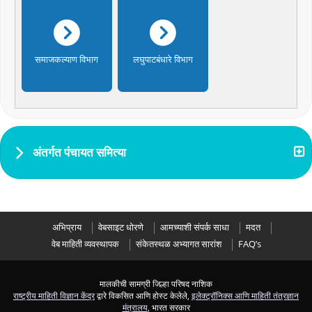
समाजकल्याण विभाग
लघुपाटबंधारे विभाग
अंतर्गत पंचायत समित्या
अभिप्राय
वेबसाइट धोरणे
आमच्याशी संपर्क साधा
मदत
वेब माहिती व्यवस्थापक
संकेतस्थळ अभ्यागत सारांश
FAQ’s
मालकीची सामग्री जिल्हा परिषद नाशिक
राष्ट्रीय माहिती विज्ञान केंद्र
द्वारे विकसित आणि होस्ट केलेले,
इलेक्ट्रॉनिक्स आणि माहिती तंत्रज्ञान
मंत्रालय
, भारत सरकार